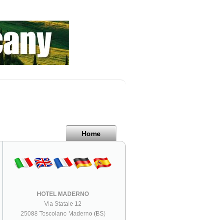
Home
HOTEL MADERNO
Via Statale 12
25088 Toscolano Maderno (BS)