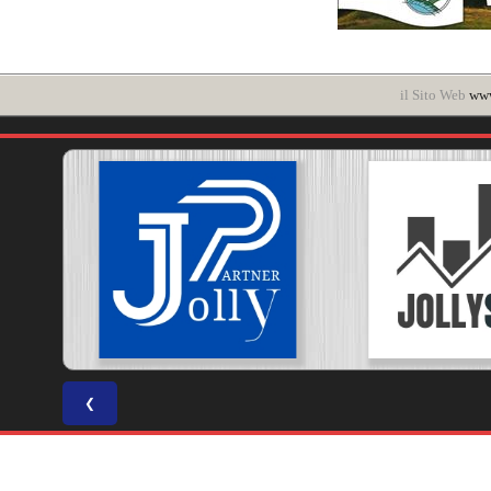
il Sito Web
www
❮