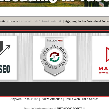
.italy.brescia.it
è membro di NetworkPortali.it | [
Aggiungi la tua Azienda al Netw
AnyWeb
|
Pisa
Online |
Piazza Armerina
|
Hotels Web
|
Italia Search
Portale Web membro di
NETWORK PORTALI