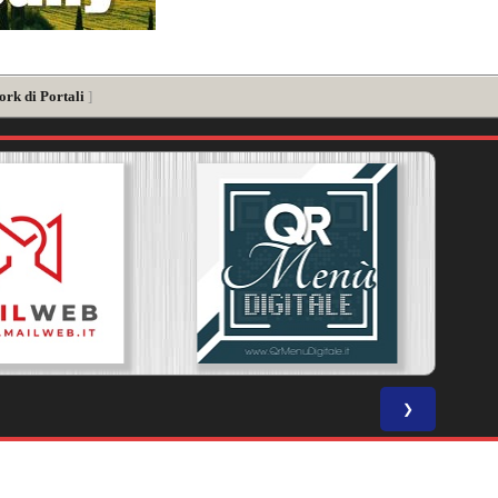
ork di Portali
]
❯