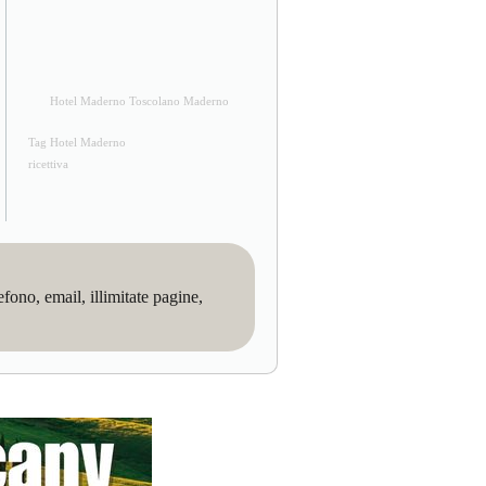
Hotel Maderno Toscolano Maderno
Tag Hotel Maderno
ricettiva
no, email, illimitate pagine,