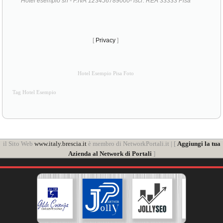
Hotel esempio srl - P.IVA 123456789000- iscr. REA 33333 Pisa
[
Privacy
]
Hotel Esempio Pisa Foto
Tag Hotel Esempio
il Sito Web
www.italy.brescia.it
è membro di NetworkPortali.it | [
Aggiungi la tua
Azienda al Network di Portali
]