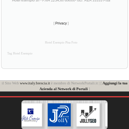
Hotel esempio srl - P.IVA 123456789000- iscr. REA 33333 Pisa
[
Privacy
]
Hotel Esempio Pisa Foto
Tag Hotel Esempio
il Sito Web
www.italy.brescia.it
è membro di NetworkPortali.it | [
Aggiungi la tua
Azienda al Network di Portali
]