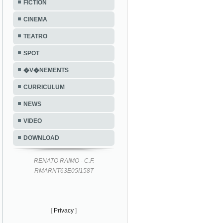
FICTION
CINEMA
TEATRO
SPOT
�V�NEMENTS
CURRICULUM
NEWS
VIDEO
DOWNLOAD
RENATO RAIMO - C.F.
RMARNT63E05I158T
[
Privacy
]