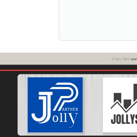
il Sito Web
www