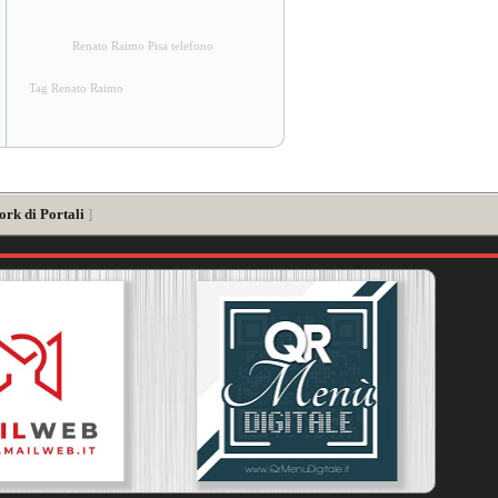
Renato Raimo Pisa telefono
Tag Renato Raimo
ork di Portali
]