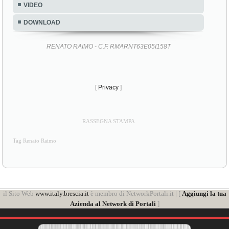
VIDEO
DOWNLOAD
RENATO RAIMO - C.F. RMARNT63E05I158T
[
Privacy
]
RASSEGNA STAMPA
Tag Renato Raimo
il Sito Web
www.italy.brescia.it
è membro di NetworkPortali.it | [
Aggiungi la tua
Azienda al Network di Portali
]