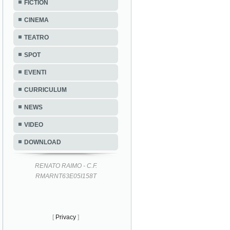
FICTION
CINEMA
TEATRO
SPOT
EVENTI
CURRICULUM
NEWS
VIDEO
DOWNLOAD
RENATO RAIMO - C.F.
RMARNT63E05I158T
[
Privacy
]