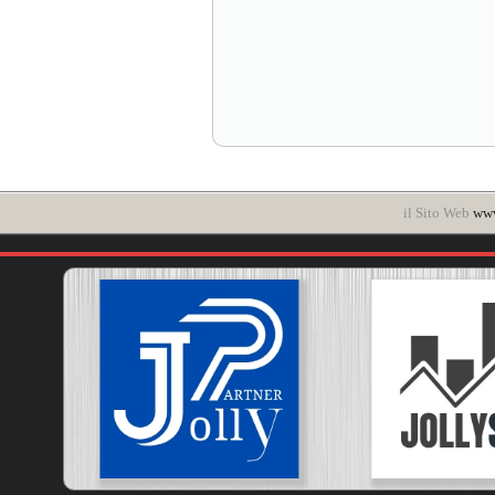
il Sito Web
www