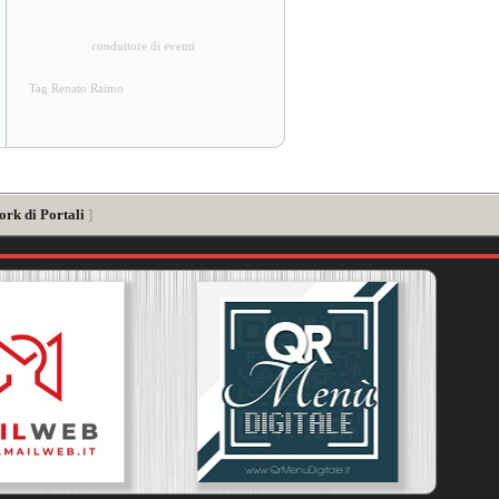
conduttore di eventi
Tag Renato Raimo
ork di Portali
]