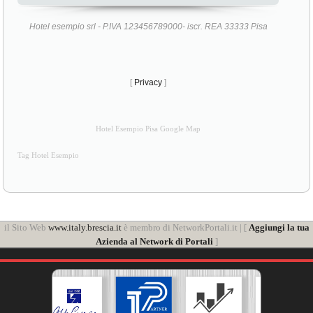
Hotel esempio srl - P.IVA 123456789000- iscr. REA 33333 Pisa
[
Privacy
]
Hotel Esempio Pisa Google Map
Tag Hotel Esempio
il Sito Web
www.italy.brescia.it
è membro di NetworkPortali.it | [
Aggiungi la tua
Azienda al Network di Portali
]