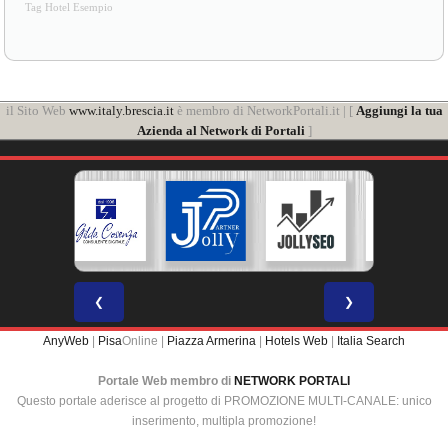
Tag Hotel Esempio
il Sito Web
www.italy.brescia.it
è membro di NetworkPortali.it | [
Aggiungi la tua
Azienda al Network di Portali
]
❮
❯
AnyWeb
|
Pisa
Online |
Piazza Armerina
|
Hotels Web
|
Italia Search
Portale Web membro di
NETWORK PORTALI
Questo portale aderisce al progetto di PROMOZIONE MULTI-CANALE: unico
inserimento, multipla promozione!