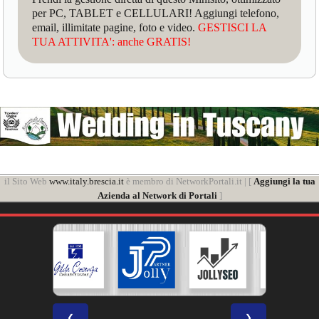
per PC, TABLET e CELLULARI! Aggiungi telefono,
email, illimitate pagine, foto e video.
GESTISCI LA
TUA ATTIVITA': anche GRATIS!
il Sito Web
www.italy.brescia.it
è membro di NetworkPortali.it | [
Aggiungi la tua
Azienda al Network di Portali
]
❮
❯