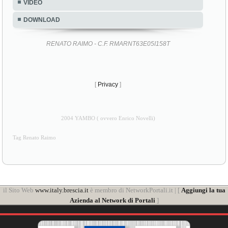
VIDEO
DOWNLOAD
RENATO RAIMO - C.F. RMARNT63E05I158T
[
Privacy
]
2004 YAMBO ( ovvero Enrico Novelli)
Tag Renato Raimo
il Sito Web
www.italy.brescia.it
è membro di NetworkPortali.it | [
Aggiungi la tua
Azienda al Network di Portali
]