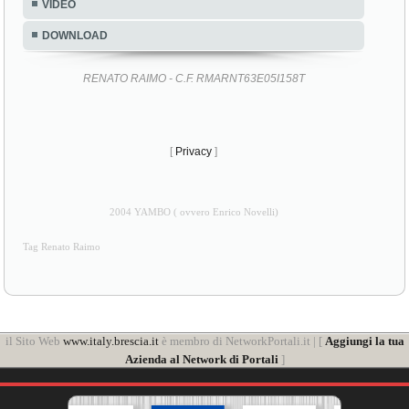
VIDEO
DOWNLOAD
RENATO RAIMO - C.F. RMARNT63E05I158T
[
Privacy
]
2004 YAMBO ( ovvero Enrico Novelli)
Tag Renato Raimo
il Sito Web
www.italy.brescia.it
è membro di NetworkPortali.it | [
Aggiungi la tua
Azienda al Network di Portali
]